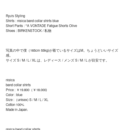
Ryu's Styling
Shirts : nisica band collar shirts blue
Short Pants : *A VONTADE Fatigue Shorts Olive
Shoes : BIRKENSTOCK / 私物
写真の中で僕（165cm 55kg)が着ているサイズはM。ちょうどいいサイズ
感。
サイズ S / M / L / XL は、レディース / メンズ S / M / L が目安です。
nisica
band collar shirts
Price : ￥19.800（￥18.000)
Color : blue
Size :（unisex) S / M / L / XL
Cotton 100%
Made in Japan.
nisica band collar shirts