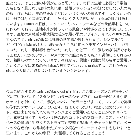
服となり、そこに服の本質があると思います。毎日の生活に必要な日常着、
だらしなく見えない趣味の良い服、普段ファッションの話などしない人の為
の服、僕たちは、空の箱を渡すだけというぐらいの感覚です。つくりたいの
は、形ではなく雰囲気です。」そういう２人の想いが、nisicaの服には溢れ
ています。nisica の服は、コットン・リネン・ウールなどの天然素材を中心
に作られており、生地本来が持っている風合いや特徴をとても大切にしてい
ます。生地の素材感を最大限に活かす最小限のデザイン、それがnisica の魅
力なのです。nisicaの服には独特の世界感が感じられます。シンプルだけ
ど、何だかnisicaらしい。細やかなところに拘ったデザインだったり、バラ
ンスだったり、素材感や色合いだったり。かと言って主張し過ぎる訳ではあ
りません。ほかのブランドやメーカーの服ともとてもよく調和してくれるの
で、着回しやすくなっています。それから、男性・女性に関わらずご愛用い
ただくことが出来るのもnisicaの魅力ですよね。classicoでは、これからも
nisicaを大切にお取り扱いしていきたいと思います。
今回ご紹介するのはnisicaのband collar shirts。ここ数シーズンご好評をいた
だいているバンド（スタンド）カラーのシャツです。両胸部分に大きな隠し
ポケットが付いていて、襟なしのバンドカラーと相まって、シンプルで調和
の取れたデザインになっています。程よくゆったり、程よく短めなシルエッ
ト。裾は出しても入れてもバランスよくご愛用いただくことができそうで
す。素材は薄くて、ややハリ感のあるコットンのブロードクロス。ネイビー
ベースの濃淡に生成りのストライプが交差する細かなチェック柄です。ベー
シックな色合いで構成されたチェック柄なのでコーディネートもしやすいと
思います。これからの季節、大活躍してくれることでしょう。