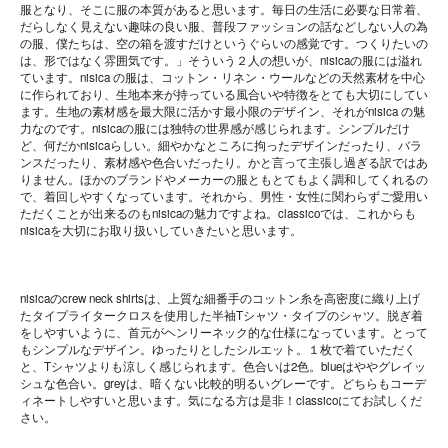
服となり、そこに服の本質があると思います。毎日の生活に必要な日常着、
だらしなく見えない趣味の良い服、普段ファッションの話などしない人の為
の服、僕たちは、空の箱を渡すだけというぐらいの感覚です。つくりたいの
は、形ではなく雰囲気です。」そういう２人の想いが、nisicaの服には溢れ
ています。nisica の服は、コットン・リネン・ウールなどの天然素材を中心
に作られており、生地本来が持っている風合いや特徴をとても大切にしてい
ます。生地の素材感を最大限に活かす最小限のデザイン、それがnisica の魅
力なのです。nisicaの服には独特の世界感が感じられます。シンプルだけ
ど、何だかnisicaらしい。細やかなところに拘ったデザインだったり、バラ
ンスだったり、素材感や色合いだったり。かと言って主張し過ぎる訳ではあ
りません。ほかのブランドやメーカーの服ともとてもよく調和してくれるの
で、着回しやすくなっています。それから、男性・女性に関わらずご愛用い
ただくことが出来るのもnisicaの魅力ですよね。classicoでは、これからも
nisicaを大切にお取り扱いしていきたいと思います。
nisicaのcrew neck shirtsは、上質な細番手のコットン糸を高密度に織り上げ
たタイプライタークロスを使用した半袖Tシャツ・タイプのシャツ。脱ぎ着
をしやすいように、首元がヘンリーネック的な仕様になっています。とって
もシンプルなデザイン。ゆったりとしたシルエット。１枚で着ていただく
と、Tシャツよりも涼しく感じられます。色合いは2色。blueはややグレイッ
シュな色合い。greyは、暗くない比較的明るいグレーです。どちらもコーデ
ィネートしやすいと思います。気になる方は是非！classicoにてお試しくだ
さい。