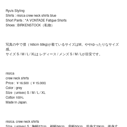
Ryu's Styling
Shirts : nisica crew neck shirts blue
Short Pants : *A VONTADE Fatigue Shorts
Shoes : BIRKENSTOCK（私物）
写真の中で僕（165cm 55kg)が着ているサイズはM。ややゆったりなサイズ
感。
サイズ S / M / L / XLは レディース / メンズ S / M / Lが目安です。
nisica
crew neck shirts
Price : ￥16.500（￥15.000)
Color : grey
SIze（unisex) S / M / L / XL
Cotton 100%
Made in Japan.
nisica. crew neck shirts
SIze（unisex) S : 胸幅57cm 裾幅56cm 肩幅50cm 前身丈59cm 後身丈