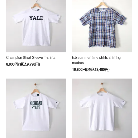
Champion Short Sleeve T-shirts
h.b summer time shirts shirring
madras
8,900円(税込9,790円)
16,800円(税込18,480円)