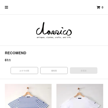
0
RECOMEND
61
件
おすすめ順
価格順
新着順